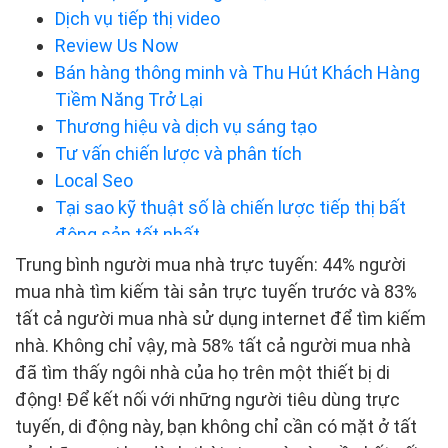
Dịch vụ tiếp thị video
Review Us Now
Bán hàng thông minh và Thu Hút Khách Hàng
Tiềm Năng Trở Lại
Thương hiệu và dịch vụ sáng tạo
Tư vấn chiến lược và phân tích
Local Seo
Tại sao kỹ thuật số là chiến lược tiếp thị bất
động sản tốt nhất
Thiết kế website bất động sản
Trung bình người mua nhà trực tuyến: 44% người
SEO và tiếp thị nội dung
mua nhà tìm kiếm tài sản trực tuyến trước và 83%
Tối ưu hóa tìm kiếm địa phương
tất cả người mua nhà sử dụng internet để tìm kiếm
PPC trong nền công nghiệp bất động sản
nhà. Không chỉ vậy, mà 58% tất cả người mua nhà
Xác định ROI tiếp thị thực sự của bạn với Phân
đã tìm thấy ngôi nhà của họ trên một thiết bị di
tích & theo dõi nâng cao
động! Để kết nối với những người tiêu dùng trực
Tại sao chọn MARKETING ALI
tuyến, di động này, bạn không chỉ cần có mặt ở tất