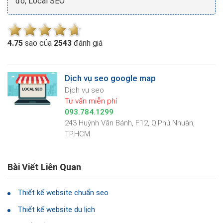
đồ, Local SEO
4.7
5
sao của
2543
đánh giá
Dịch vụ seo google map
Dịch vụ seo
Tư vấn miễn phí
093.784.1299
243 Huỳnh Văn Bánh, F.12, Q.Phú Nhuận,
TP.HCM
Bài Viết Liên Quan
Thiết kế website chuẩn seo
Thiết kế website du lịch