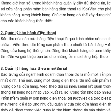
Không giới hạn số lượng khách hàng, quản lý đầy đủ thông tin, l
tại cửa hàng, phần mềm bán hàng điện thoại tại KiotViet cho ph
khách hàng, từng khách hàng. Chủ cửa hàng có thể xây dựng nh
cho các khách hàng thân thiết.
2. Quản lý bảo hành điện thoại
Đặc thù của các cửa hàng điện thoại là quá trình chăm sóc sau 
chữa… Việc theo dõi từng sản phẩm theo chuỗi từ bán hàng – đổ
động cửa hàng hệ thống hơn, đồng thời khách hàng sẽ cảm thấy h
tìm đến và giới thiệu bạn bè cho những lần mua hàng tiếp theo.
3. Quản lý hàng hóa theo imei/Serial
Đặc trưng của ngành kinh doanh điện thoại đó là mỗi một sản p
nhất định. Thế nên, cùng một dòng điện thoại thì mỗi sản phẩm l
lượng có tại cửa hàng. Việc theo dõi số imei/serial rất quan tr
thông tin hàng hóa nhập vào, xuất ra, số lượng tồn kho bao nhiê
Phần mềm quản lý bán hàng điện thoại tại KiotViet đã đặc biệt p
imei/serial để đáp ứng nhu cầu quản lý của các cửa hàng điện th
thấy dễ dàng trong việc quản lý, tìm kiếm thông tin sản phẩm v