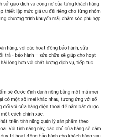
ịch sử giao dịch và công nợ của từng khách hàng
ép thiết lập mức giá ưu đãi riêng cho từng nhóm
ững chương trình khuyến mãi, chăm sóc phù hợp
bán hàng, với các hoạt động bảo hành, sửa
i trả - bảo hành – sửa chữa sẽ giúp cho hoạt
ài lòng hơn với chất lượng dịch vụ, tiếp tục
hẩm sẽ được định danh riêng bằng một mã imei
ại có một số imei khác nhau, tương ứng với số
ọng đối với cửa hàng điện thoại để nắm bắt được
u một cách chính xác.
hát triển tính năng quản lý sản phẩm theo
oại. Với tính năng này, các chủ cửa hàng sẽ cảm
à duy trì hoạt động bảo hành cho khách hàng sau