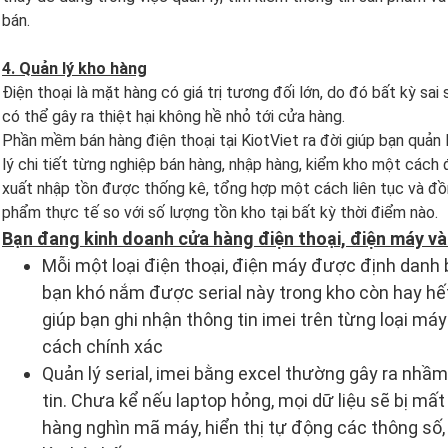
bán.
4. Quản lý kho hàng
Điện thoại là mặt hàng có giá trị tương đối lớn, do đó bất kỳ sa
có thể gây ra thiệt hại không hề nhỏ tới cửa hàng.
Phần mềm bán hàng điện thoại tại KiotViet ra đời giúp bạn quản
lý chi tiết từng nghiệp bán hàng, nhập hàng, kiểm kho một cách đ
xuất nhập tồn được thống kê, tổng hợp một cách liên tục và đồn
phẩm thực tế so với số lượng tồn kho tại bất kỳ thời điểm nào.
Bạn đang kinh doanh cửa hàng điện thoại, điện máy và.
Mỗi một loại điện thoại, điện máy được định danh b
bạn khó nắm được serial này trong kho còn hay hế
giúp bạn ghi nhận thông tin imei trên từng loại m
cách chính xác
Quản lý serial, imei bằng excel thường gây ra nhầ
tin. Chưa kể nếu laptop hỏng, mọi dữ liệu sẽ bị m
hàng nghìn mã máy, hiển thị tự động các thông số