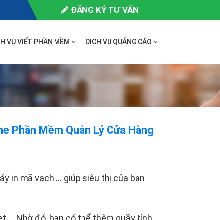
ĐĂNG KÝ TƯ VẤN
CH VỤ VIẾT PHẦN MỀM
DỊCH VỤ QUẢNG CÁO
ine Phần Mềm Quản Lý Cửa Hàng
áy in mã vạch … giúp siêu thị của bạn
let … Nhờ đó, bạn có thể thêm quầy tính