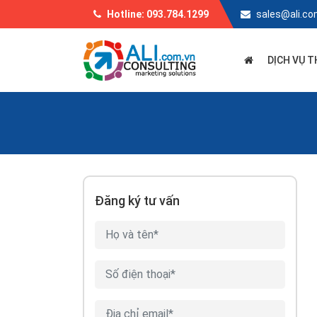
Hotline: 093.784.1299
sales@ali.co
DỊCH VỤ T
Đăng ký tư vấn