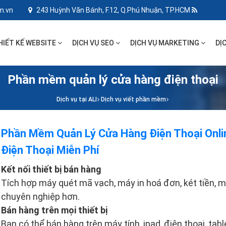
m.vn
243 Huỳnh Văn Bánh, F.12, Q.Phú Nhuận, TP.HCM
HIẾT KẾ WEBSITE
DỊCH VỤ SEO
DỊCH VỤ MARKETING
DỊ
Phần mềm quản lý cửa hàng điện thoại
Dịch vụ tại ALI
Dịch vụ viết phần mềm
Phần Mềm Quản Lý Cửa Hàng Điện Thoại Onl
Điện Thoại Miễn Phí
Kết nối thiết bị bán hàng
Tích hợp máy quét mã vạch, máy in hoá đơn, két tiền, m
chuyên nghiệp hơn.
Bán hàng trên mọi thiết bị
Bạn có thể bán hàng trên máy tính, ipad, điện thoại, tab