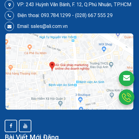
VP: 243 Huỳnh Văn Bánh, F. 12, Q.Phú Nhuận, TP.HCM
Điện thoại: 093.784.1299 - (028) 667 555 29
Email: sales@ali.com.vn
Bài Viết Mới Đăng