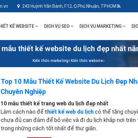
m.vn
243 Huỳnh Văn Bánh, F.12, Q.Phú Nhuận, TP.HCM
HIẾT KẾ WEBSITE
DỊCH VỤ SEO
DỊCH VỤ MARKETING
DỊ
 mẫu thiết kế website du lịch đẹp nhất n
Kiến thức marketing
Kiến thức website
Top 10 Mẫu Thiết Kế Website Du Lịch Đẹp Nh
Chuyên Nghiệp
10 mẫu thiết kế trang web du lịch đẹp nhất
Làm cách nào để
thiết kế web du lịch
có thể tăng chuy
chưa đủ can đảm để bỏ việc và đi du lịch khắp nơi trên t
trong những cách tốt nhất để thư giãn.