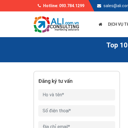
Hotline: 093.784.1299
sales@ali.co
DỊCH VỤ T
Top 10
Đăng ký tư vấn