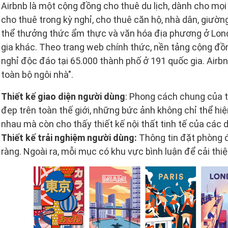
Airbnb là một cộng đồng cho thuê du lịch, dành cho mọ
cho thuê trong kỳ nghỉ, cho thuê căn hộ, nhà dân, giườn
thể thưởng thức ẩm thực và văn hóa địa phương ở Lond
gia khác. Theo trang web chính thức, nền tảng cộng đồ
nghỉ độc đáo tại 65.000 thành phố ở 191 quốc gia. Airb
toàn bộ ngôi nhà".
Thiết kế giao diện người dùng
: Phong cách chung của t
đẹp trên toàn thế giới, những bức ảnh không chỉ thể h
nhau mà còn cho thấy thiết kế nội thất tinh tế của các d
Thiết kế trải nghiệm người dùng:
Thông tin đặt phòng đ
ràng. Ngoài ra, mỗi mục có khu vực bình luận để cải thi