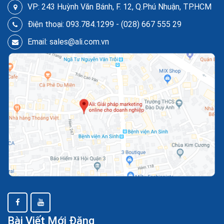
VP: 243 Huỳnh Văn Bánh, F. 12, Q.Phú Nhuận, TP.HCM
Điện thoại: 093.784.1299 - (028) 667 555 29
Email: sales@ali.com.vn
Bài Viết Mới Đăng