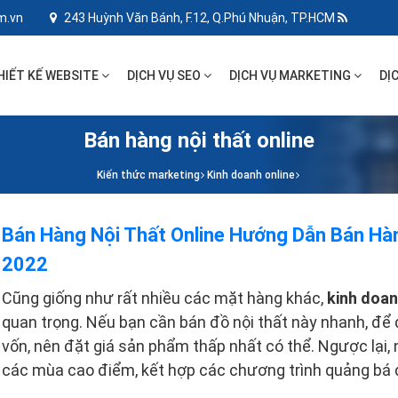
m.vn
243 Huỳnh Văn Bánh, F.12, Q.Phú Nhuận, TP.HCM
HIẾT KẾ WEBSITE
DỊCH VỤ SEO
DỊCH VỤ MARKETING
DỊ
Bán hàng nội thất online
Kiến thức marketing
Kinh doanh online
Bán Hàng Nội Thất Online Hướng Dẫn Bán Hà
2022
Cũng giống như rất nhiều các mặt hàng khác,
kinh doan
quan trọng. Nếu bạn cần bán đồ nội thất này nhanh, để
vốn, nên đặt giá sản phẩm thấp nhất có thể. Ngược lại, 
các mùa cao điểm, kết hợp các chương trình quảng bá đ