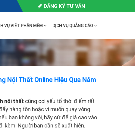
ĐĂNG KÝ TƯ VẤN
CH VỤ VIẾT PHẦN MỀM
DỊCH VỤ QUẢNG CÁO
ng Nội Thất Online Hiệu Qua Năm
h nội thất
cũng coi yếu tố thời điểm rất
 đẩy hàng tồn hoặc vì muốn quay vòng
nếu bạn không vội, hãy cứ để giá cao vào
i kèm. Người bạn cần sẽ xuất hiện.