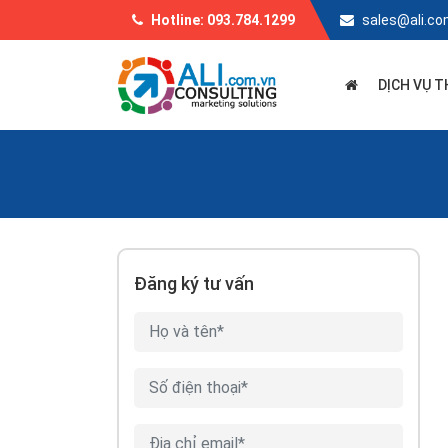
Hotline: 093.784.1299
sales@ali.co
DỊCH VỤ T
Đăng ký tư vấn