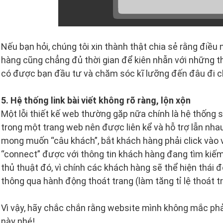
Nếu bạn hỏi, chúng tôi xin thành thật chia sẻ rằng điề
hàng cũng chẳng đủ thời gian để kiên nhẫn với những t
có được bạn đầu tư và chăm sóc kĩ lưỡng đến đâu đi 
5. Hệ thống link bài viết không rõ ràng, lộn xộn
Một lỗi thiết kế web thường gặp nữa chính là hệ thống si
trong một trang web nên được liên kể và hỗ trợ lẫn nha
mong muốn “câu khách”, bắt khách hàng phải click vào v
“connect” được với thông tin khách hàng đang tìm kiế
thủ thuật đó, vì chính các khách hàng sẽ thể hiện thái
thông qua hành động thoát trang (làm tăng tỉ lệ thoát t
Vì vậy, hãy chắc chắn rằng website mình không mắc phả
này nhé!