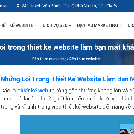
m.vn
243 Huỳnh Văn Bánh, F.12, Q.Phú Nhuận, TP.HCM
HIẾT KẾ WEBSITE
DỊCH VỤ SEO
DỊCH VỤ MARKETING
DỊ
ỗi trong thiết kế website làm bạn mất kh
Kiến thức marketing
Kiến thức website
Những Lỗi Trong Thiết Kế Website Làm Bạn 
Các lỗi
thiết kế web
thường gặp thường không lớn và cũ
mắc phải lại ảnh hưởng rất lớn đến chiến lược vận hành
trọng và kĩ tính trong việc thiết kế website để mang về 