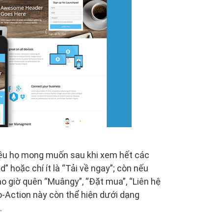
điều họ mong muốn sau khi xem hết các
” hoặc chí ít là “Tải về ngay”; còn nếu
 giờ quên “Muângy”, “Đặt mua”, “Liên hệ
to-Action này còn thể hiện dưới dạng
…