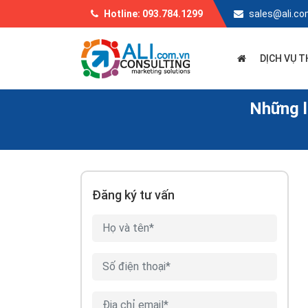
Hotline: 093.784.1299
sales@ali.co
DỊCH VỤ T
Những l
Đăng ký tư vấn