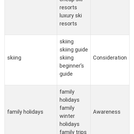
resorts
luxury ski
resorts
skiing
skiing guide
skiing
skiing
Consideration
beginner’s
guide
family
holidays
family
family holidays
Awareness
winter
holidays
family trips