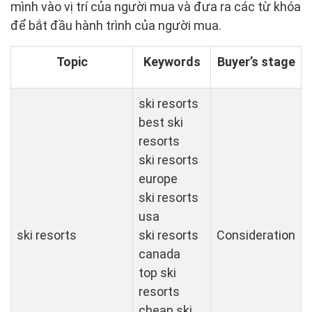
mình vào vị trí của người mua và đưa ra các từ khóa
để bắt đầu hành trình của người mua.
Topic
Keywords
Buyer’s stage
ski resorts
best ski
resorts
ski resorts
europe
ski resorts
usa
ski resorts
ski resorts
Consideration
canada
top ski
resorts
cheap ski