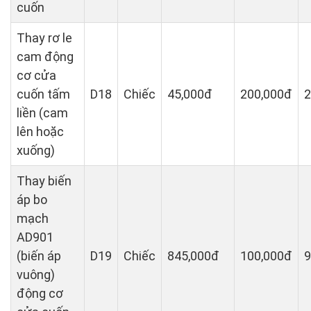
cuốn
Thay rơ le
cam động
cơ cửa
cuốn tấm
D18
Chiếc
45,000đ
200,000đ
2
liền (cam
lên hoặc
xuống)
Thay biến
áp bo
mạch
AD901
(biến áp
D19
Chiếc
845,000đ
100,000đ
9
vuông)
động cơ