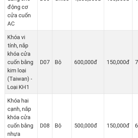
động cơ
cửa cuốn
AC
Khóa vi
tính, nắp
khóa cửa
cuốn bằng
D07
Bộ
600,000đ
150,000đ
7
kim loại
(Taiwan) -
Loại KH1
Khóa hai
cạnh, nắp
khóa cửa
cuốn bằng
D08
Bộ
500,000đ
150,000đ
6
nhựa