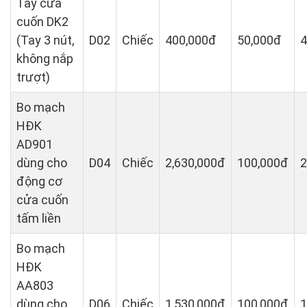
Tay cửa
cuốn DK2
(Tay 3 nút,
D02
Chiếc
400,000đ
50,000đ
4
không nắp
trượt)
Bo mạch
HĐK
AD901
dùng cho
D04
Chiếc
2,630,000đ
100,000đ
2
động cơ
cửa cuốn
tấm liền
Bo mạch
HĐK
AA803
dùng cho
D06
Chiếc
1,530,000đ
100,000đ
1