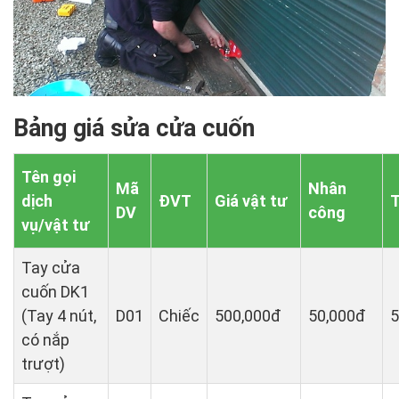
Bảng giá sửa cửa cuốn
Tên gọi
Mã
Nhân
dịch
ĐVT
Giá vật tư
T
DV
công
vụ/vật tư
Tay cửa
cuốn DK1
(Tay 4 nút,
D01
Chiếc
500,000đ
50,000đ
5
có nắp
trượt)