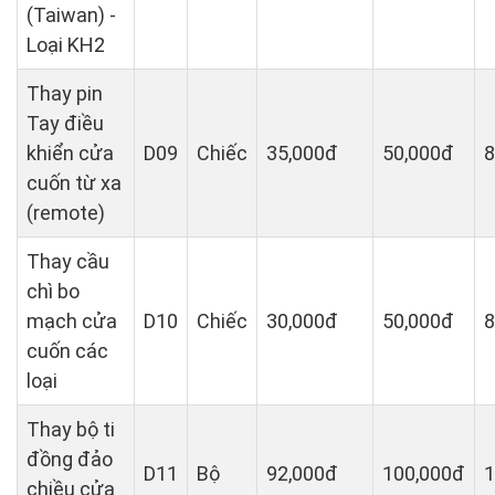
(Taiwan) -
Loại KH2
Thay pin
Tay điều
khiển cửa
D09
Chiếc
35,000đ
50,000đ
8
cuốn từ xa
(remote)
Thay cầu
chì bo
mạch cửa
D10
Chiếc
30,000đ
50,000đ
8
cuốn các
loại
Thay bộ ti
đồng đảo
D11
Bộ
92,000đ
100,000đ
1
chiều cửa