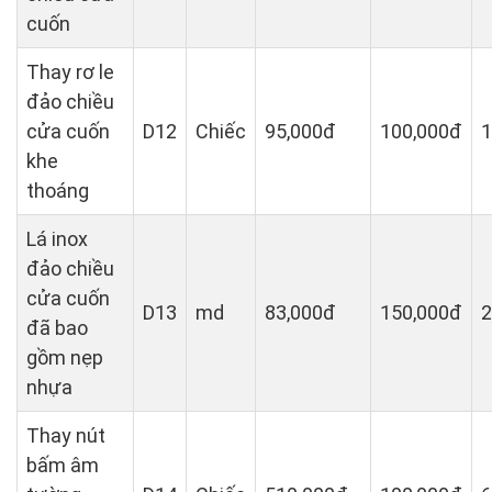
cuốn
Thay rơ le
đảo chiều
cửa cuốn
D12
Chiếc
95,000đ
100,000đ
1
khe
thoáng
Lá inox
đảo chiều
cửa cuốn
D13
md
83,000đ
150,000đ
2
đã bao
gồm nẹp
nhựa
Thay nút
bấm âm