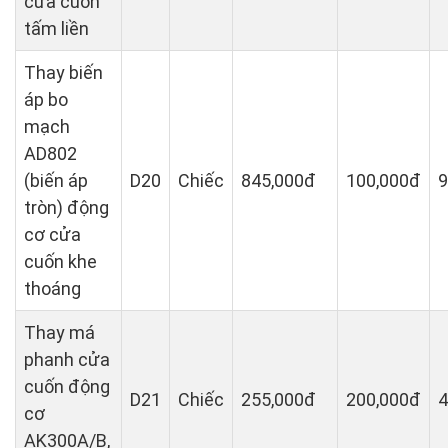
cửa cuốn
tấm liền
Thay biến
áp bo
mạch
AD802
(biến áp
D20
Chiếc
845,000đ
100,000đ
9
tròn) động
cơ cửa
cuốn khe
thoáng
Thay má
phanh cửa
cuốn động
D21
Chiếc
255,000đ
200,000đ
4
cơ
AK300A/B,