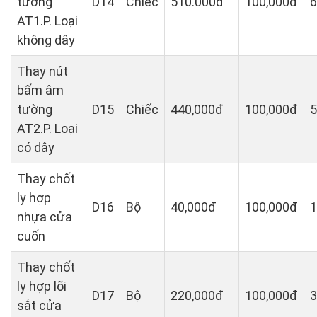
tường
D14
Chiếc
510.000đ
100,000đ
6
AT1.P. Loại
không dây
Thay nút
bấm âm
tường
D15
Chiếc
440,000đ
100,000đ
5
AT2.P. Loại
có dây
Thay chốt
ly hợp
D16
Bộ
40,000đ
100,000đ
1
nhựa cửa
cuốn
Thay chốt
ly hợp lõi
D17
Bộ
220,000đ
100,000đ
3
sắt cửa