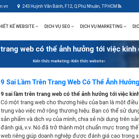
m.vn
243 Huỳnh Văn Bánh, F.12, Q.Phú Nhuận, TP.HCM
HIẾT KẾ WEBSITE
DỊCH VỤ SEO
DỊCH VỤ MARKETING
DỊ
 trang web có thể ảnh hưởng tới việc kin
Kiến thức marketing
Kiến thức website
9 Sai Lầm Trên Trang Web Có Thể Ảnh Hưởng
9 sai lầm trên trang web có thể ảnh hưởng tới việc ki
Có một trang web cho thương hiệu của bạn là một điều t
trung vào việc mở rộng thương hiệu. Bạn có thể sử dụn
sản phẩm và dịch vụ của mình, chia sẻ nội dung trên sản
đánh giá, v.v. Nó đã trở thành một chuẩn mực trong thế
web riêng giúp doanh nghiệp được đánh giá cao trong xã