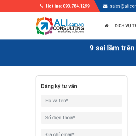
Hotline: 093.784.1299
sales@ali.co
DỊCH VỤ T
9 sai lầm trên
Đăng ký tư vấn